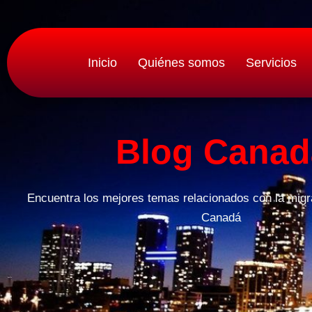
Ir
al
contenido
Inicio
Quiénes somos
Servicios
Blog Canad
Encuentra los mejores temas relacionados con la migra
Canadá