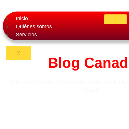
Ir
al
Inicio
contenido
Quiénes somos
Servicios
X
Blog Canad
Encuentra los mejores temas relacionados con la migra
Canadá