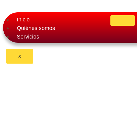
Inicio
Quiénes somos
Servicios
X
Blog
COMO SE PRESENTA U
CANADA
By
pasaportecanada.com
agosto 5, 2024