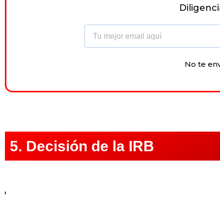
Diligenc
Email
No te en
5. Decisión de la IRB