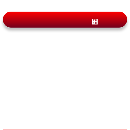
Actualidad 2023,
Apadrinamiento para padres y
abuelos
By
pasaportecanada.com
octubre 17, 2023