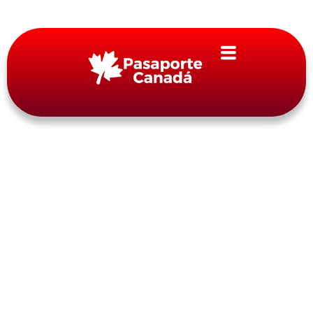
Blog
¿Inquieto por con los cambios
migratorios de Quebec?
By
pasaportecanada.com
noviembre 24, 2023