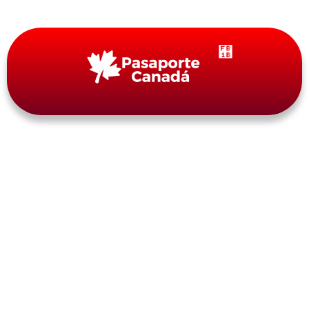
Blog
¿Por Qué Pueden Rechazar Tu
Permiso De Trabajo Post
Graduado?
By
pasaportecanada.com
julio 8, 2024