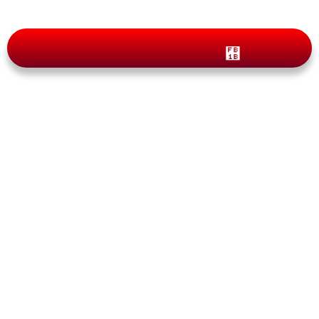
Blog
¿SABES CÓMO CANADÁ
ELIGE LOS POSIBLES
APADRINADOS?
By
pasaportecanada.com
julio 25, 2024