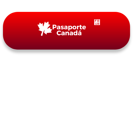
Blog
CANADÁ NIEGA LA ENTRADA
A MÁS EXTRANJEROS Y
OTORGA MENOS VISAS
By
pasaportecanada.com
septiembre 4, 2024