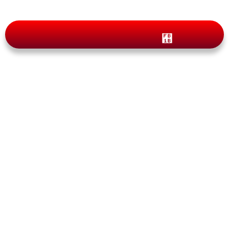
Blog
Delitos comunes que pueden
hacerlo inadmisible en Canadá
By
pasaportecanada.com
noviembre 15, 2023