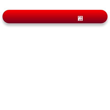
Blog
Conceptos Erróneos Más
Comunes Sobre Canadá
By
pasaportecanada.com
julio 8, 2024