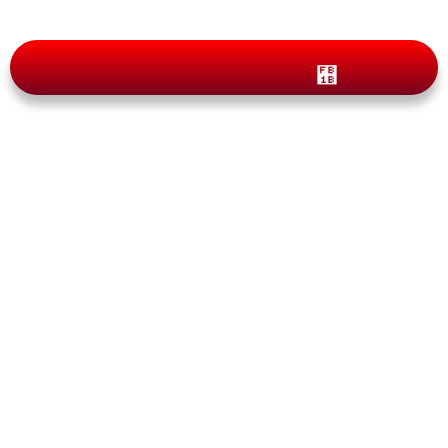
Blog
Última Hora: Cambios
Cruciales en los Permisos de
Estudio y Permisos de trabajo
post graduados en Canadá
By
pasaportecanada.com
septiembre 19, 2024